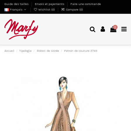
Guide des tailles
Envois et payements
Faire une commande
Français
Wishlist (
0
)
Compare (
0
)
0
Accueil
Tipologia
Robes de soirée
Patron de couture 3749