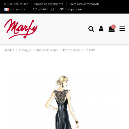
Guide des tailles
Envois et payements
Faire une commande
Français
Wishlist (
0
)
Compare (
0
)
0
Accueil
Tipologia
Robes de soirée
Patron de couture 6380