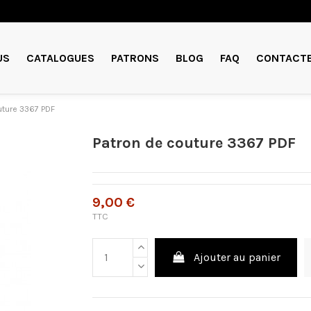
US
CATALOGUES
PATRONS
BLOG
FAQ
CONTACT
uture 3367 PDF
Patron de couture 3367 PDF
9,00 €
TTC
Ajouter au panier