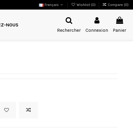
Français
Wishlist (
0
)
Compare (
0
)
EZ-NOUS
Rechercher
Connexion
Panier