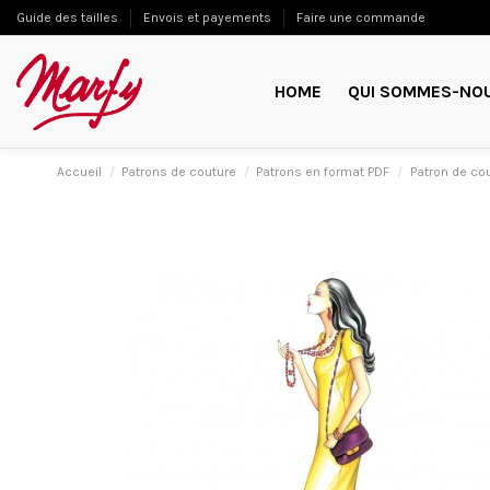
Guide des tailles
Envois et payements
Faire une commande
HOME
QUI SOMMES-NO
Accueil
Patrons de couture
Patrons en format PDF
Patron de co