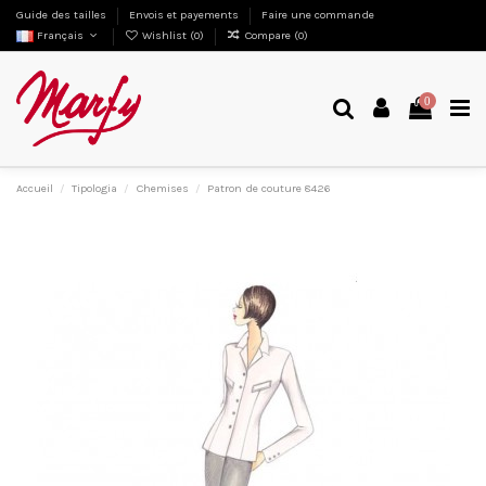
Guide des tailles
Envois et payements
Faire une commande
Français
Wishlist (
0
)
Compare (
0
)
0
Accueil
Tipologia
Chemises
Patron de couture 8426