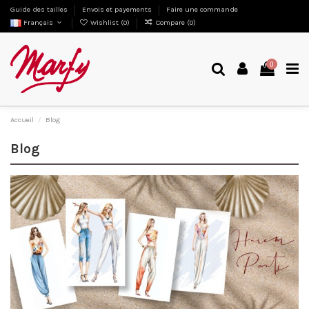
Guide des tailles
Envois et payements
Faire une commande
Français
Wishlist (
0
)
Compare (
0
)
0
Accueil
Blog
Blog