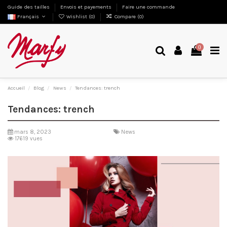
Guide des tailles
Envois et payements
Faire une commande
Français
Wishlist (
0
)
Compare (
0
)
0
Accueil
Blog
News
Tendances: trench
Tendances: trench
mars 8, 2023
News
17619 vues