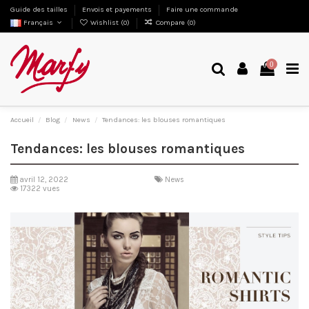
Guide des tailles
Envois et payements
Faire une commande
Français
Wishlist (
0
)
Compare (
0
)
0
Accueil
Blog
News
Tendances: les blouses romantiques
Tendances: les blouses romantiques
avril 12, 2022
News
17322 vues