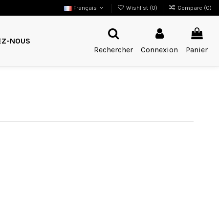
Français
Wishlist (
0
)
Compare (
0
)
EZ-NOUS
Rechercher
Connexion
Panier