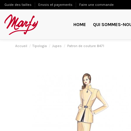
Guide des tailles
Envois et payements
Faire une commande
HOME
QUI SOMMES-NO
Accueil
Tipologia
Jupes
Patron de couture 8471