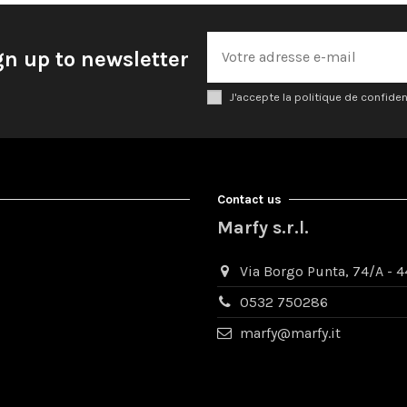
gn up to newsletter
J'accepte la politique de confiden
Contact us
Marfy s.r.l.
Via Borgo Punta, 74/A - 44
0532 750286
marfy@marfy.it