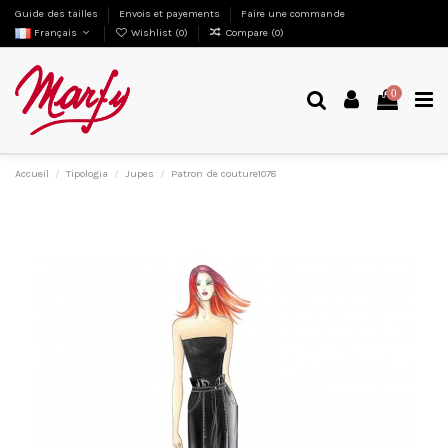
Guide des tailles
Envois et payements
Faire une commande
Français
Wishlist (
0
)
Compare (
0
)
0
Accueil
Tipologia
Jupes
Patron de couture1078