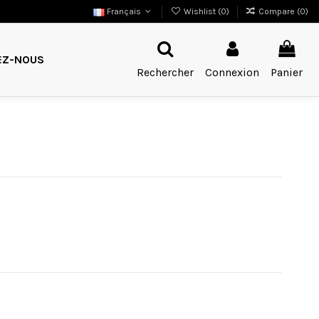
Français
Wishlist (
0
)
Compare (
0
)
EZ-NOUS
Rechercher
Connexion
Panier