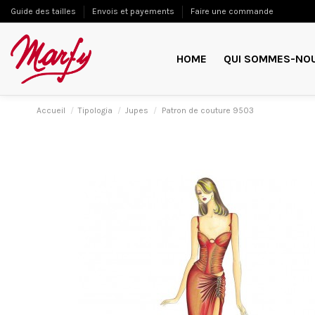
Guide des tailles
Envois et payements
Faire une commande
HOME
QUI SOMMES-NO
Accueil
Tipologia
Jupes
Patron de couture 9503