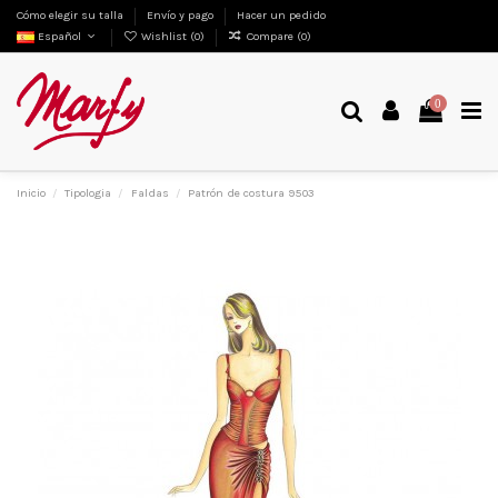
Cómo elegir su talla
Envío y pago
Hacer un pedido
Español
Wishlist (
0
)
Compare (
0
)
0
Inicio
Tipologia
Faldas
Patrón de costura 9503