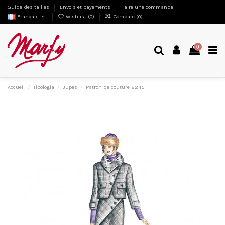
Guide des tailles
Envois et payements
Faire une commande
Français
Wishlist (
0
)
Compare (
0
)
0
Accueil
Tipologia
Jupes
Patron de couture 2245