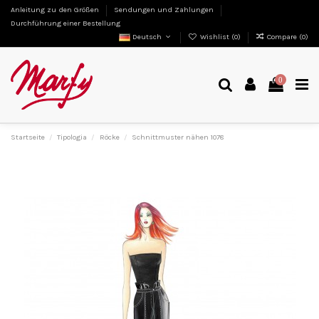
Anleitung zu den Größen
Sendungen und Zahlungen
Durchführung einer Bestellung
Deutsch
Wishlist (
0
)
Compare (
0
)
0
Startseite
Tipologia
Röcke
Schnittmuster nähen 1078