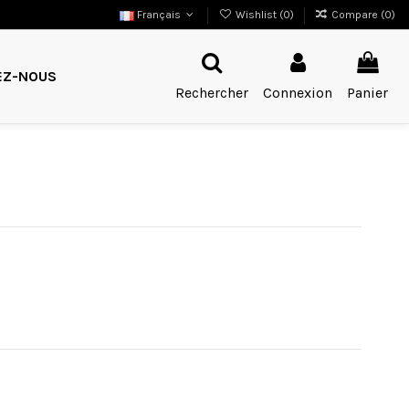
Français
Wishlist (
0
)
Compare (
0
)
EZ-NOUS
Rechercher
Connexion
Panier