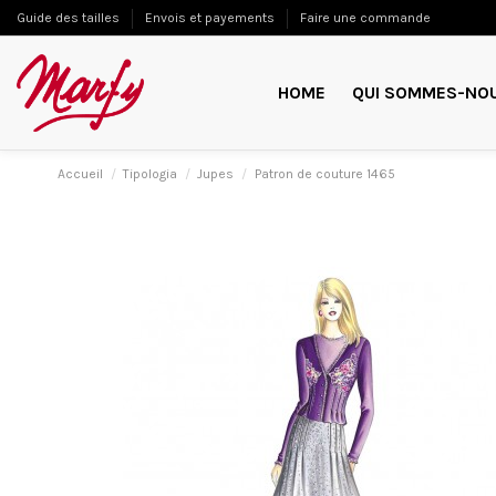
Guide des tailles
Envois et payements
Faire une commande
HOME
QUI SOMMES-NO
Accueil
Tipologia
Jupes
Patron de couture 1465