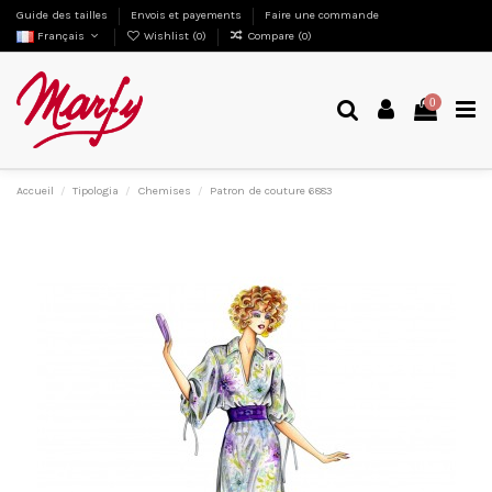
Guide des tailles
Envois et payements
Faire une commande
Français
Wishlist (
0
)
Compare (
0
)
0
Accueil
Tipologia
Chemises
Patron de couture 6883