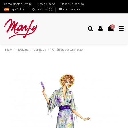
Cómo elegir su talla
Envío y pago
Hacer un pedido
Español
Wishlist (
0
)
Compare (
0
)
0
Inicio
Tipologia
Camisas
Patrón de costura 6883