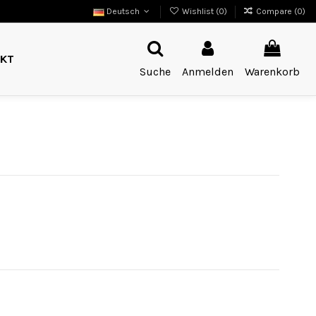
Deutsch
Wishlist (
0
)
Compare (
0
)
KT
Suche
Anmelden
Warenkorb