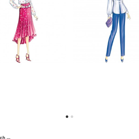
h ...