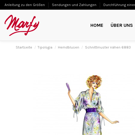
Anleitung zu den Größen
Sendungen und Zahlungen
Durchführung einer
HOME
ÜBER UNS
Startseite
Tipologia
Hemdblusen
Schnittmuster nähen 6883