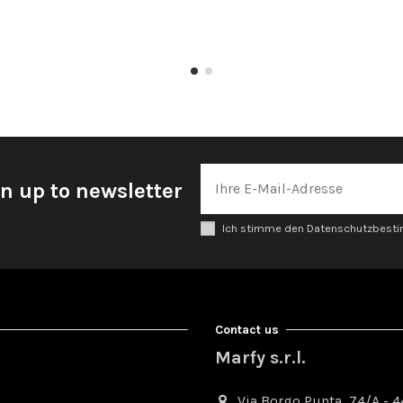
n up to newsletter
Ich stimme den Datenschutzbes
Contact us
Marfy s.r.l.
Via Borgo Punta, 74/A - 44