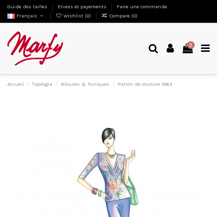
Guide des tailles
Envois et payements
Faire une commande
Français
Wishlist (
0
)
Compare (
0
)
0
Accueil
Tipologia
Blouses & Tuniques
Patron de couture 3863