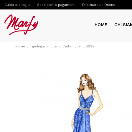
Guida alle taglie
Spedizioni e pagamenti
Effettuare un Ordine
HOME
CHI SIA
Home
Tipologia
Tute
Cartamodello 6928