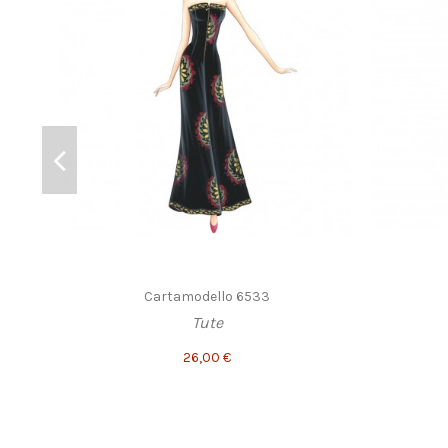
Cartamodello 6533
Tute
26,00 €