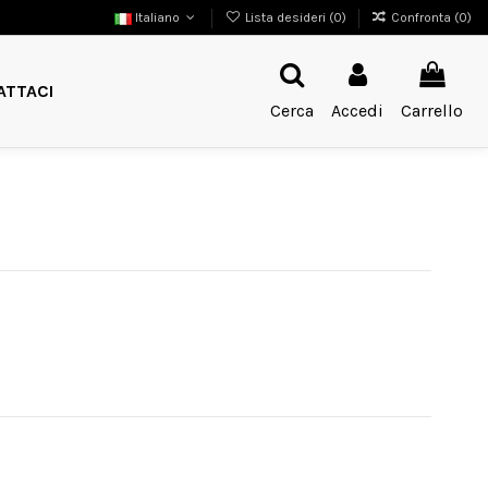
Italiano
Lista desideri (
0
)
Confronta (
0
)
ATTACI
Cerca
Accedi
Carrello