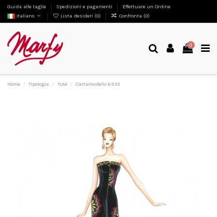
Guida alle taglie
Spedizioni e pagamenti
Effettuare un Ordine
Italiano
Lista desideri (
0
)
Confronta (
0
)
0
Home
Tipologia
Tute
Cartamodello 6533