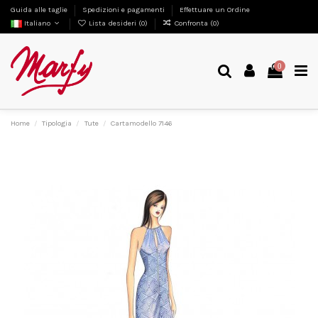
Guida alle taglie
Spedizioni e pagamenti
Effettuare un Ordine
Italiano
Lista desideri (
0
)
Confronta (
0
)
0
Home
Tipologia
Tute
Cartamodello 7146