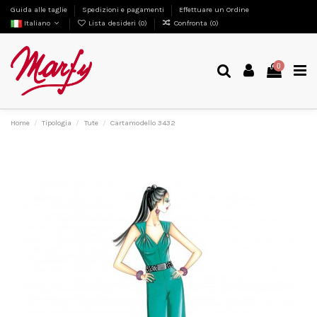
Guida alle taglie
Spedizioni e pagamenti
Effettuare un Ordine
Italiano
Lista desideri (
0
)
Confronta (
0
)
0
Home
Tipologia
Tute
Cartamodello 3432