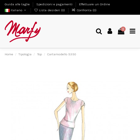
Guida alle taglie
Spedizioni e pagamenti
Effettuare un Ordine
Italiano
Lista desideri (
0
)
Confronta (
0
)
0
Home
Tipologia
Top
Cartamodello 5350