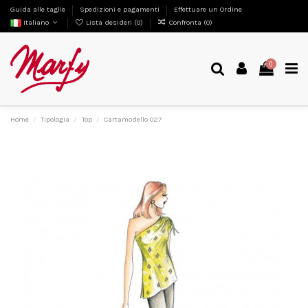
Guida alle taglie
Spedizioni e pagamenti
Effettuare un Ordine
Italiano
Lista desideri (
0
)
Confronta (
0
)
0
Home
Tipologia
Top
Cartamodello 027