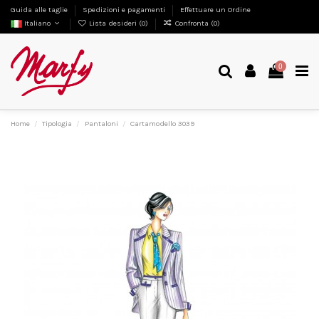
Guida alle taglie
Spedizioni e pagamenti
Effettuare un Ordine
Italiano
Lista desideri (
0
)
Confronta (
0
)
0
Home
Tipologia
Pantaloni
Cartamodello 3039