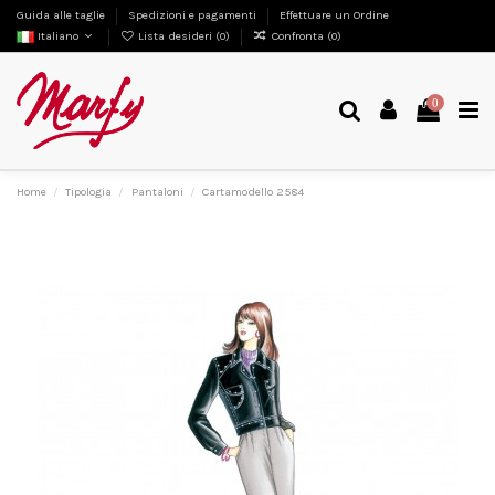
Guida alle taglie
Spedizioni e pagamenti
Effettuare un Ordine
Italiano
Lista desideri (
0
)
Confronta (
0
)
0
Home
Tipologia
Pantaloni
Cartamodello 2584