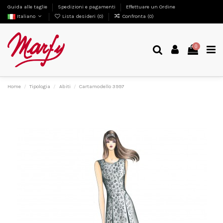
Guida alle taglie
Spedizioni e pagamenti
Effettuare un Ordine
Italiano
Lista desideri (
0
)
Confronta (
0
)
0
Home
Tipologia
Abiti
Cartamodello 3997