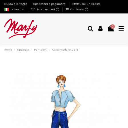
Guida alle taglie
Spedizioni e pagamenti
Effettuare un Ordine
Italiano
Lista desideri (
0
)
Confronta (
0
)
0
Home
Tipologia
Pantaloni
Cartamodello 2515