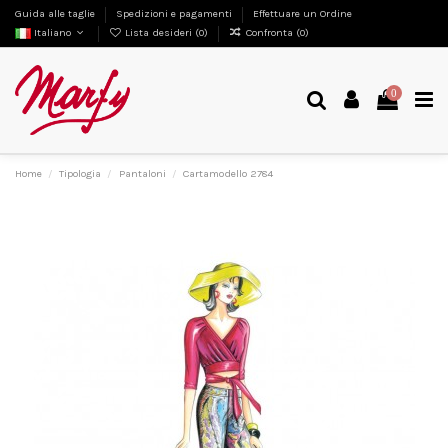
Guida alle taglie
Spedizioni e pagamenti
Effettuare un Ordine
Italiano
Lista desideri (
0
)
Confronta (
0
)
0
Home
Tipologia
Pantaloni
Cartamodello 2784