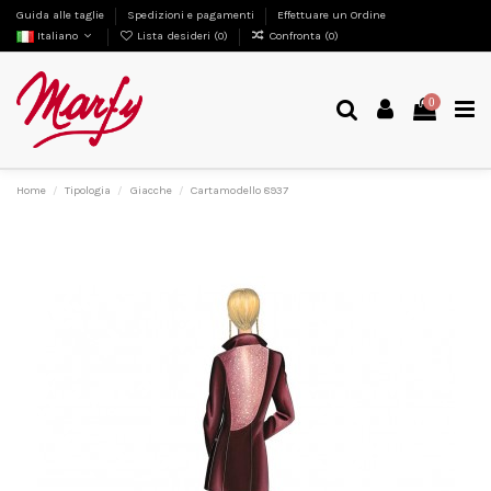
Guida alle taglie
Spedizioni e pagamenti
Effettuare un Ordine
Italiano
Lista desideri (
0
)
Confronta (
0
)
0
Home
Tipologia
Giacche
Cartamodello 8937