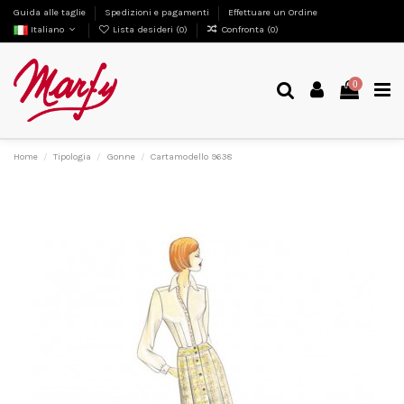
Guida alle taglie
Spedizioni e pagamenti
Effettuare un Ordine
Italiano
Lista desideri (
0
)
Confronta (
0
)
0
Home
Tipologia
Gonne
Cartamodello 9638