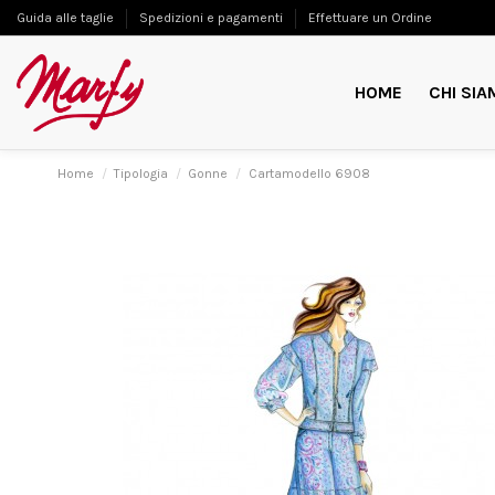
Guida alle taglie
Spedizioni e pagamenti
Effettuare un Ordine
HOME
CHI SIA
Home
Tipologia
Gonne
Cartamodello 6908