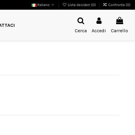
Italiano
Lista desideri (
0
)
Confronta (
0
)
ATTACI
Cerca
Accedi
Carrello