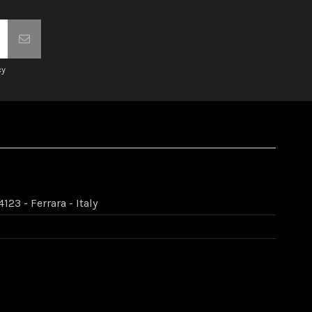
cy
123 - Ferrara - Italy