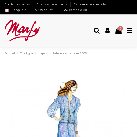
Guide des tailles
Envois et payements
Faire une commande
Français
Wishlist (
0
)
Compare (
0
)
0
Accueil
Tipologia
Jupes
Patron de couture 6908