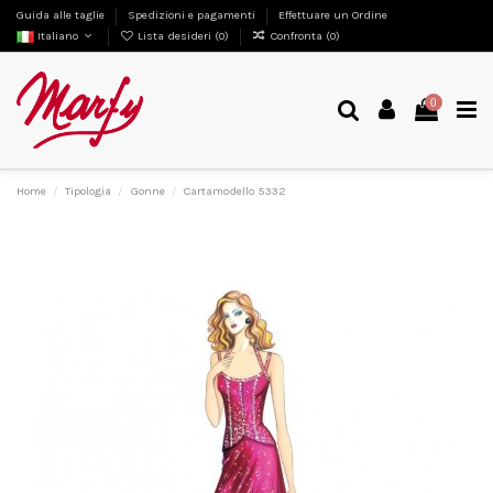
Guida alle taglie
Spedizioni e pagamenti
Effettuare un Ordine
Italiano
Lista desideri (
0
)
Confronta (
0
)
0
Home
Tipologia
Gonne
Cartamodello 5332