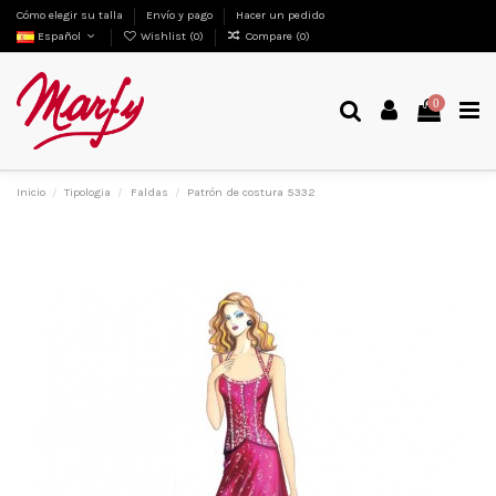
Cómo elegir su talla
Envío y pago
Hacer un pedido
Español
Wishlist (
0
)
Compare (
0
)
0
Inicio
Tipologia
Faldas
Patrón de costura 5332