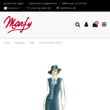
Guida alle taglie
Spedizioni e pagamenti
Effettuare un Ordine
Italiano
Lista desideri (
0
)
Confronta (
0
)
0
Home
Tipologia
Gilet
Cartamodello 5237