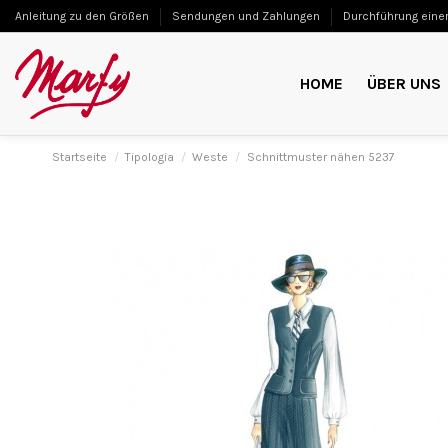
Anleitung zu den Größen
Sendungen und Zahlungen
Durchführung einer
HOME
ÜBER UNS
Startseite
Tipologia
Weste
Schnittmuster nähen 5237