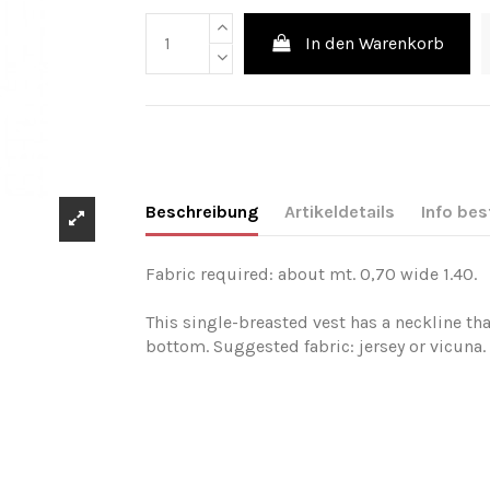
In den Warenkorb
Beschreibung
Artikeldetails
Info bes
Fabric required: about mt. 0,70 wide 1.40.
This single-breasted vest has a neckline th
bottom. Suggested fabric: jersey or vicu