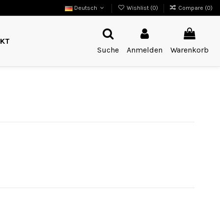
Deutsch
Wishlist (
0
)
Compare (
0
)
KT
Suche
Anmelden
Warenkorb