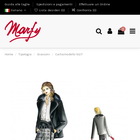
Guida alle taglie
Spedizioni e pagamenti
Effettuare un Ordine
Italiano
Lista desideri (
0
)
Confronta (
0
)
0
Home
Tipologia
Giacconi
Cartamodello 1027