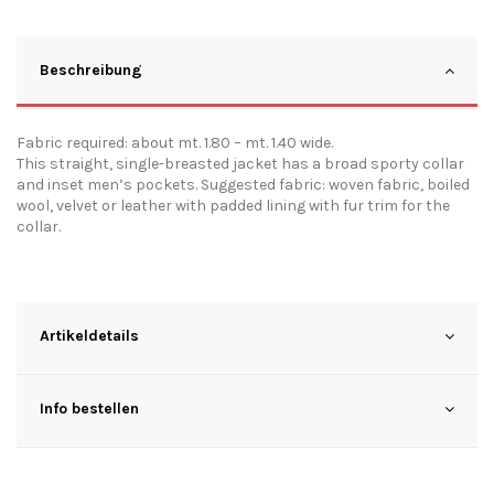
Beschreibung
Fabric required: about mt. 1.80 – mt. 1.40 wide.
This straight, single-breasted jacket has a broad sporty collar
and inset men’s pockets. Suggested fabric: woven fabric, boiled
wool, velvet or leather with padded lining with fur trim for the
collar.
Artikeldetails
Info bestellen