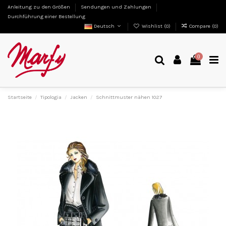
Anleitung zu den Größen
Sendungen und Zahlungen
Durchführung einer Bestellung
Deutsch
Wishlist (
0
)
Compare (
0
)
0
Startseite
Tipologia
Jacken
Schnittmuster nähen 1027