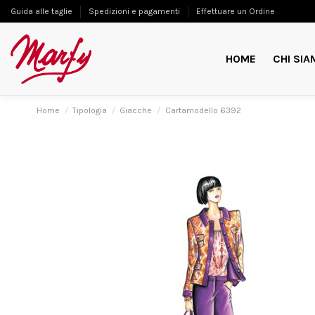
Guida alle taglie
Spedizioni e pagamenti
Effettuare un Ordine
HOME
CHI SIA
Home
Tipologia
Giacche
Cartamodello 6392