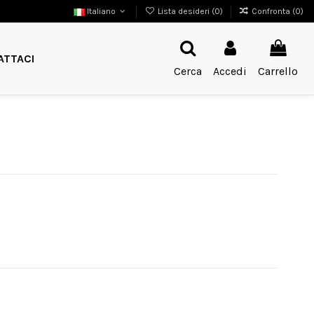
Italiano
Lista desideri (
0
)
Confronta (
0
)
ATTACI
Cerca
Accedi
Carrello