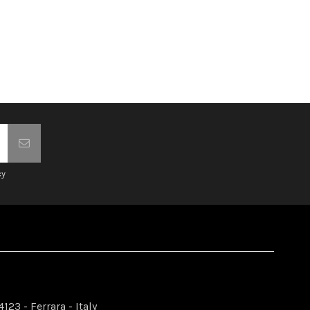
cy
123 - Ferrara - Italy