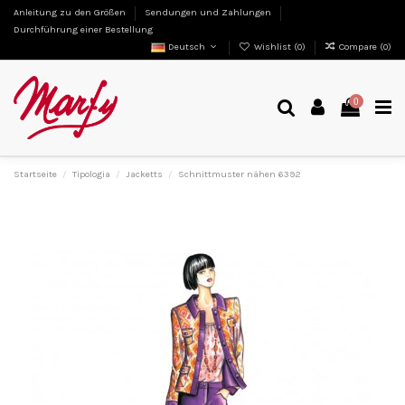
Anleitung zu den Größen
Sendungen und Zahlungen
Durchführung einer Bestellung
Deutsch
Wishlist (
0
)
Compare (
0
)
0
Startseite
Tipologia
Jacketts
Schnittmuster nähen 6392