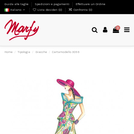
Guida alle taglie
Spedizioni e pagamenti
Effettuare un Ordine
Italiano
Lista desideri (
0
)
Confronta (
0
)
0
Home
Tipologia
Giacche
Cartamodello 3059