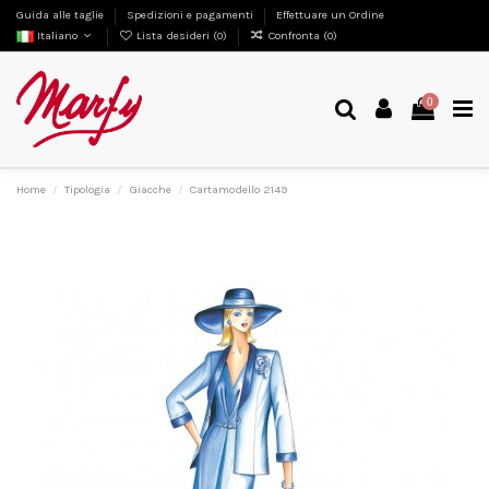
Guida alle taglie
Spedizioni e pagamenti
Effettuare un Ordine
Italiano
Lista desideri (
0
)
Confronta (
0
)
0
Home
Tipologia
Giacche
Cartamodello 2149