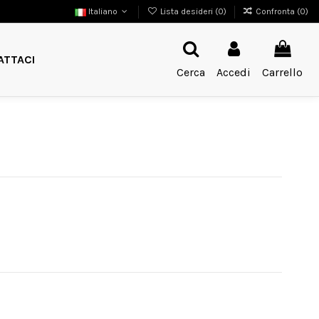
Italiano
Lista desideri (
0
)
Confronta (
0
)
ATTACI
Cerca
Accedi
Carrello