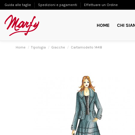
Guida alle taglie
Spedizioni e pagamenti
Effettuare un Ordine
HOME
CHI SIA
Home
Tipologia
Giacche
Cartamodello 1448