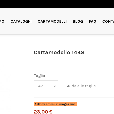
MO
CATALOGHI
CARTAMODELLI
BLOG
FAQ
CONT
Cartamodello 1448
Taglia
Guida alle taglie
Ultimi articoli in magazzino
23,00 €