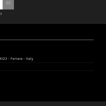
cy
123 - Ferrara - Italy