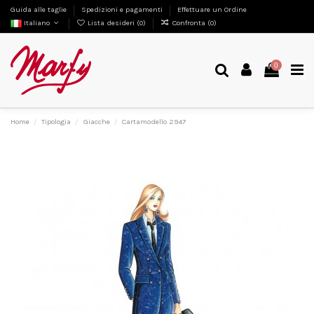
Guida alle taglie
Spedizioni e pagamenti
Effettuare un Ordine
Italiano
Lista desideri (
0
)
Confronta (
0
)
0
Home
Tipologia
Giacche
Cartamodello 2947