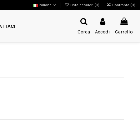
Italiano
Lista desideri (
0
)
Confronta (
0
)
ATTACI
Cerca
Accedi
Carrello