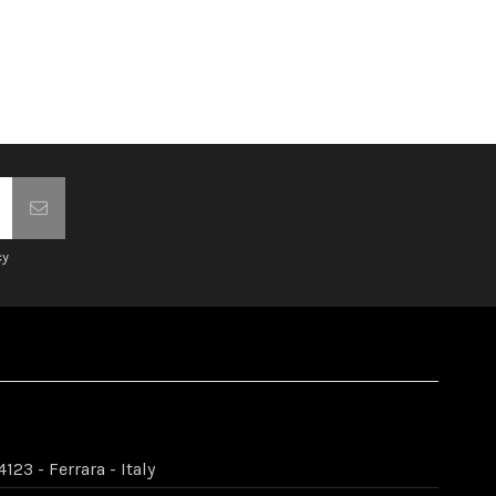
cy
123 - Ferrara - Italy