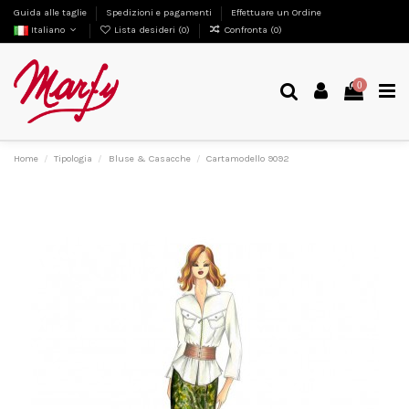
Guida alle taglie
Spedizioni e pagamenti
Effettuare un Ordine
Italiano
Lista desideri (
0
)
Confronta (
0
)
0
Home
Tipologia
Bluse & Casacche
Cartamodello 9092