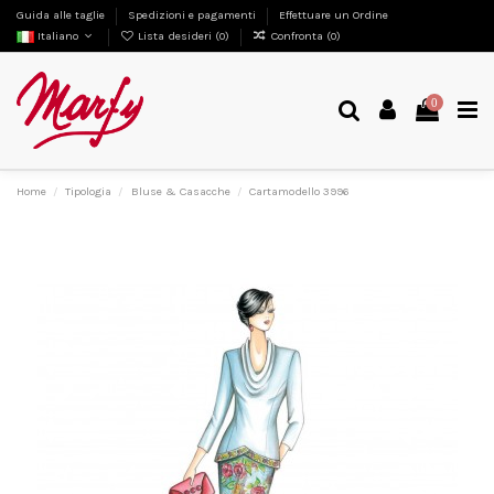
Guida alle taglie
Spedizioni e pagamenti
Effettuare un Ordine
Italiano
Lista desideri (
0
)
Confronta (
0
)
0
Home
Tipologia
Bluse & Casacche
Cartamodello 3996