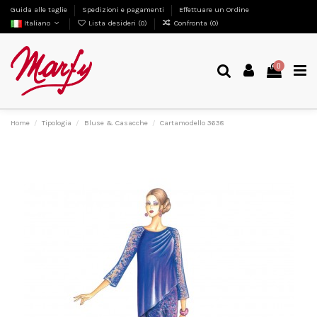
Guida alle taglie
Spedizioni e pagamenti
Effettuare un Ordine
Italiano
Lista desideri (
0
)
Confronta (
0
)
0
Home
Tipologia
Bluse & Casacche
Cartamodello 3638