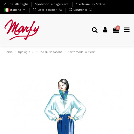
Guida alle taglie
Spedizioni e pagamenti
Effettuare un Ordine
Italiano
Lista desideri (
0
)
Confronta (
0
)
0
Home
Tipologia
Bluse & Casacche
Cartamodello 2792